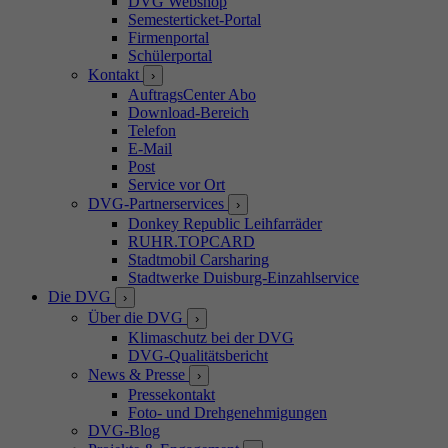
DVG Webshop
Semesterticket-Portal
Firmenportal
Schülerportal
Kontakt
›
AuftragsCenter Abo
Download-Bereich
Telefon
E-Mail
Post
Service vor Ort
DVG-Partnerservices
›
Donkey Republic Leihfarräder
RUHR.TOPCARD
Stadtmobil Carsharing
Stadtwerke Duisburg-Einzahlservice
Die DVG
›
Über die DVG
›
Klimaschutz bei der DVG
DVG-Qualitätsbericht
News & Presse
›
Pressekontakt
Foto- und Drehgenehmigungen
DVG-Blog