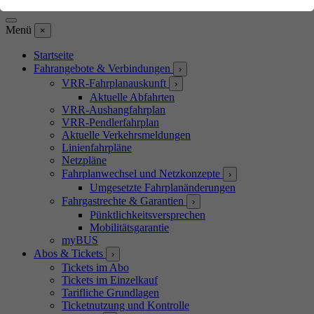
Barrierefreiheits-Assistent öffnen
Menü
×
Startseite
Fahrangebote & Verbindungen
›
VRR-Fahrplanauskunft
›
Aktuelle Abfahrten
VRR-Aushangfahrplan
VRR-Pendlerfahrplan
Aktuelle Verkehrsmeldungen
Linienfahrpläne
Netzpläne
Fahrplanwechsel und Netzkonzepte
›
Umgesetzte Fahrplanänderungen
Fahrgastrechte & Garantien
›
Pünktlichkeitsversprechen
Mobilitätsgarantie
myBUS
Abos & Tickets
›
Tickets im Abo
Tickets im Einzelkauf
Tarifliche Grundlagen
Ticketnutzung und Kontrolle