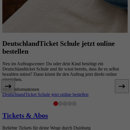
DeutschlandTicket Schule jetzt online
bestellen
N
S
Neu im Auftragscenter: Du oder dein Kind benötigt ein
S
Deutschlandticket Schule und ihr wisst bereits, dass ihr es selbst
N
bezahlen müsst? Dann könnt ihr den Auftrag jetzt direkt online
g
einreichen.
M
Mehr Informationen
S
DeutschlandTicket Schule jetzt online bestellen
Tickets & Abos
Beliebte Tickets für deine Wege durch Duisburg