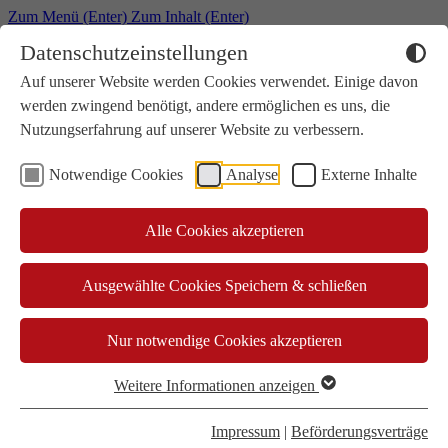
Zum Menü (Enter)
Zum Inhalt (Enter)
Datenschutzeinstellungen
Auf unserer Website werden Cookies verwendet. Einige davon
Fahrangebote & Verbindungen
Abos & Tickets
werden zwingend benötigt, andere ermöglichen es uns, die
Kundenservice
Nutzungserfahrung auf unserer Website zu verbessern.
Die DVG
Notwendige Cookies
Analyse
Externe Inhalte
Suchen
Alle Cookies akzeptieren
Ausgewählte Cookies Speichern & schließen
Nur notwendige Cookies akzeptieren
Weitere Informationen anzeigen
Impressum
|
Beförderungsverträge
Menü