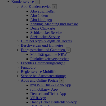
Kundenservice
›
Abo-Kundenservice
›
Abo abschließen
Abo ändern
Abo kündigen
Zahlung, Mahnung und Inkasso
Deine Chipkarte
Schülerticket-Service
Sozialticket-Service
Hilfe bei Apps & digitalen Tickets
Beschwerden und Hinweise
Fahrgastrechte und Garantien
›
Mobilitätsgarantie NRW
Pünktlichkeitsversprechen
Erhöhtes Beförderungsentgelt
Fundbüro
Begleitservice Mobilität
Service bei Automatenstörung
Apps und Online-Portale
›
myDVG Bus & Bahn-App
rufmobil.nrw-App
DeutschlandTicket-App
VRR-App
HandyTicket Deutschland-App