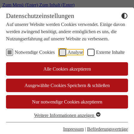
Zum Menü (Enter)
Zum Inhalt (Enter)
Datenschutzeinstellungen
Auf unserer Website werden Cookies verwendet. Einige davon
Fahrangebote & Verbindungen
Abos & Tickets
werden zwingend benötigt, andere ermöglichen es uns, die
Kundenservice
Nutzungserfahrung auf unserer Website zu verbessern.
Die DVG
Notwendige Cookies
Analyse
Externe Inhalte
Suchen
Alle Cookies akzeptieren
Ausgewählte Cookies Speichern & schließen
Nur notwendige Cookies akzeptieren
Weitere Informationen anzeigen
Impressum
|
Beförderungsverträge
Menü