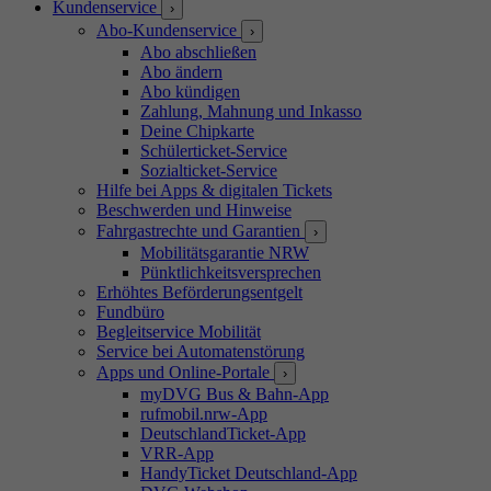
Kundenservice
›
Abo-Kundenservice
›
Abo abschließen
Abo ändern
Abo kündigen
Zahlung, Mahnung und Inkasso
Deine Chipkarte
Schülerticket-Service
Sozialticket-Service
Hilfe bei Apps & digitalen Tickets
Beschwerden und Hinweise
Fahrgastrechte und Garantien
›
Mobilitätsgarantie NRW
Pünktlichkeitsversprechen
Erhöhtes Beförderungsentgelt
Fundbüro
Begleitservice Mobilität
Service bei Automatenstörung
Apps und Online-Portale
›
myDVG Bus & Bahn-App
rufmobil.nrw-App
DeutschlandTicket-App
VRR-App
HandyTicket Deutschland-App