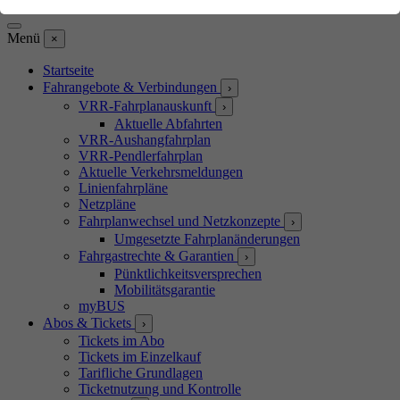
Barrierefreiheits-Assistent öffnen
Menü
×
Startseite
Fahrangebote & Verbindungen
›
VRR-Fahrplanauskunft
›
Aktuelle Abfahrten
VRR-Aushangfahrplan
VRR-Pendlerfahrplan
Aktuelle Verkehrsmeldungen
Linienfahrpläne
Netzpläne
Fahrplanwechsel und Netzkonzepte
›
Umgesetzte Fahrplanänderungen
Fahrgastrechte & Garantien
›
Pünktlichkeitsversprechen
Mobilitätsgarantie
myBUS
Abos & Tickets
›
Tickets im Abo
Tickets im Einzelkauf
Tarifliche Grundlagen
Ticketnutzung und Kontrolle