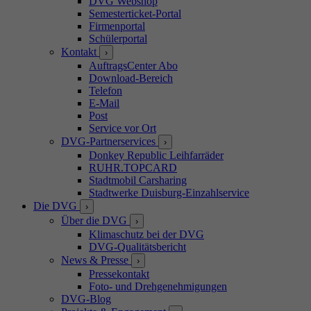
DVG Webshop
Semesterticket-Portal
Firmenportal
Schülerportal
Kontakt
›
AuftragsCenter Abo
Download-Bereich
Telefon
E-Mail
Post
Service vor Ort
DVG-Partnerservices
›
Donkey Republic Leihfarräder
RUHR.TOPCARD
Stadtmobil Carsharing
Stadtwerke Duisburg-Einzahlservice
Die DVG
›
Über die DVG
›
Klimaschutz bei der DVG
DVG-Qualitätsbericht
News & Presse
›
Pressekontakt
Foto- und Drehgenehmigungen
DVG-Blog